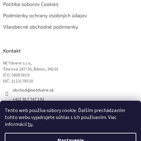
Politika súborov Cookies
Podmienky ochrany osobných údajov
Všeobecné obchodné podmienky
Kontakt
NETdvere s.r.o,
Šturova 247/36, Bánov, 94101
IČO: 56053819
DIČ: 2122178520
obchod
@
netdvere.sk
+421 917 747 192
Tento web používa súbory cookie. Ďalším prechádzaním
tohto webu vyjadrujete súhlas s ich používaním. Viac
informácií
tu
.
Nastavenie