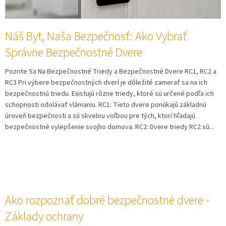
v
Náš Byt, Naša Bezpečnosť: Ako Vybrať
Správne Bezpečnostné Dvere
Pozrite Sa Na Bezpečnostné Triedy a Bezpečnostné Dvere RC1, RC2 a
RC3 Pri výbere bezpečnostných dverí je dôležité zamerať sa na ich
bezpečnostnú triedu. Existujú rôzne triedy, ktoré sú určené podľa ich
schopnosti odolávať vlámaniu. RC1: Tieto dvere ponúkajú základnú
úroveň bezpečnosti a sú skvelou voľbou pre tých, ktorí hľadajú
bezpečnostné vylepšenie svojho domova. RC2: Dvere triedy RC2 sú...
Ako rozpoznať dobré bezpečnostné dvere -
Základy ochrany