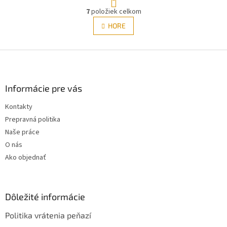
t
r
7
položiek celkom
O
á
v
HORE
n
l
k
á
o
v
Z
d
a
a
á
n
c
p
i
i
ä
Informácie pre vás
e
e
t
p
Kontakty
i
r
Prepravná politika
e
v
k
Naše práce
y
O nás
v
Ako objednať
ý
p
i
s
Dôležité informácie
u
Politika vrátenia peňazí