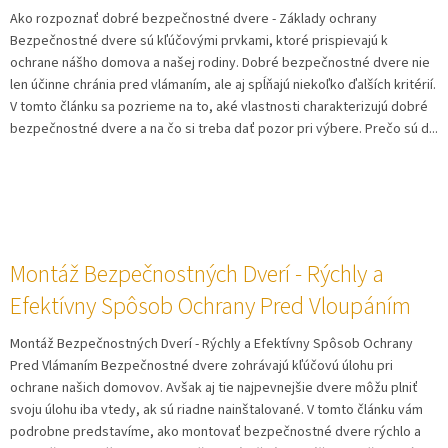
Ako rozpoznať dobré bezpečnostné dvere - Základy ochrany
Bezpečnostné dvere sú kľúčovými prvkami, ktoré prispievajú k
ochrane nášho domova a našej rodiny. Dobré bezpečnostné dvere nie
len účinne chránia pred vlámaním, ale aj spĺňajú niekoľko ďalších kritérií.
V tomto článku sa pozrieme na to, aké vlastnosti charakterizujú dobré
bezpečnostné dvere a na čo si treba dať pozor pri výbere. Prečo sú d...
Montáž Bezpečnostných Dverí - Rýchly a
Efektívny Spôsob Ochrany Pred Vloupáním
Montáž Bezpečnostných Dverí - Rýchly a Efektívny Spôsob Ochrany
Pred Vlámaním Bezpečnostné dvere zohrávajú kľúčovú úlohu pri
ochrane našich domovov. Avšak aj tie najpevnejšie dvere môžu plniť
svoju úlohu iba vtedy, ak sú riadne nainštalované. V tomto článku vám
podrobne predstavíme, ako montovať bezpečnostné dvere rýchlo a